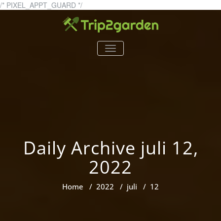
Skip
/* PIXEL_APPT_GUARD */
to
content
trip2garden.se
trip2garden.se – allt om
TOGGLE
trädgårdar!
NAVIGATION
Daily Archive juli 12,
2022
Home
/
2022
/
juli
/
12